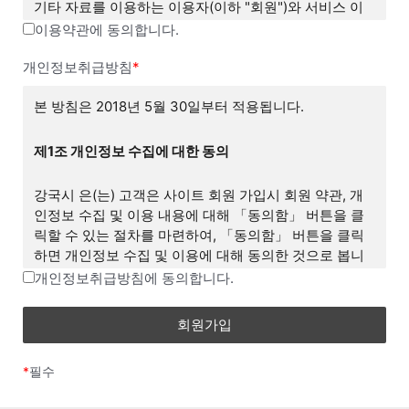
기타 자료를 이용하는 이용자(이하 "회원")와 서비스 이
용에 관한 권리 및 의무와 책임사항, 기타 필요한 사항을
이용약관에 동의합니다.
규정하는 것을 목적으로 합니다.
개인정보취급방침
*
제2조 약관의 게시와 효력, 개정
본 방침은 2018년 5월 30일부터 적용됩니다.
① 회사는 서비스의 가입 과정에 본 약관을 게시합니다.
제1조 개인정보 수집에 대한 동의
② 회사는 관련법에 위배되지 않는 범위에서 본 약관을
강국시 은(는) 고객은 사이트 회원 가입시 회원 약관, 개
변경할 수 있습니다.
인정보 수집 및 이용 내용에 대해 「동의함」 버튼을 클
릭할 수 있는 절차를 마련하여, 「동의함」 버튼을 클릭
③ 회원은 회사가 전항에 따라 변경하는 약관에 동의하
하면 개인정보 수집 및 이용에 대해 동의한 것으로 봅니
지 않을 권리가 있으며, 이 경우 회원은 회사에서 제공하
다.
개인정보취급방침에 동의합니다.
는 서비스 이용 중단 및 탈퇴 의사를 표시하고 서비스 이
용 종료를 요청할 수 있습니다. 다만, 회사가 회원에게 변
제2조 개인정보의 수집 항목 및 이용 목적
경된 약관의 내용을 통보하면서 회원에게 "7일 이내 의사
표시를 하지 않을 경우 의사 표시가 표명된 것으로 본다
"개인정보"는 생존하는 개인에 관한 정보로서 해당 정보
는 뜻"을 명확히 통지하였음에도 불구하고, 거부의 의사
*
필수
에 포함된 성명, 주민등록번호 등의 사항으로 해당 개인
표시를 하지 아니한 경우 회원이 변경된 약관에 동의하는
을 식별할 수 있는 정보(해당 정보만으로는 특정 개인을
것으로 봅니다.