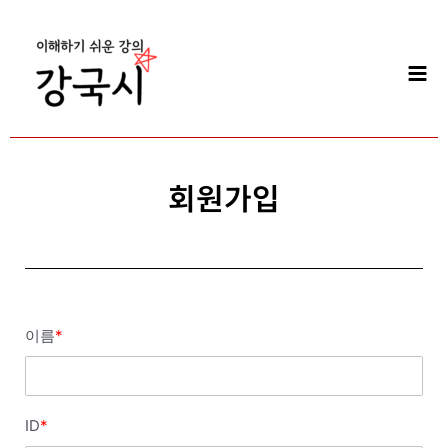
콘
Mai
텐
Men
츠
로
건
너
뛰
기
회원가입
이름
*
ID
*