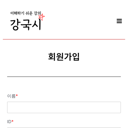
콘
Mai
텐
Men
츠
로
건
너
뛰
기
회원가입
이름
*
ID
*