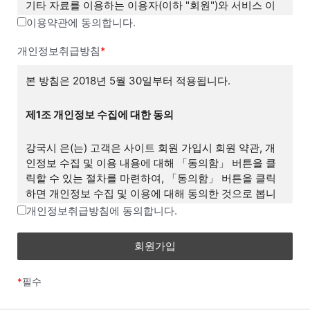
기타 자료를 이용하는 이용자(이하 "회원")와 서비스 이
용에 관한 권리 및 의무와 책임사항, 기타 필요한 사항을
이용약관에 동의합니다.
규정하는 것을 목적으로 합니다.
개인정보취급방침
*
제2조 약관의 게시와 효력, 개정
본 방침은 2018년 5월 30일부터 적용됩니다.
① 회사는 서비스의 가입 과정에 본 약관을 게시합니다.
제1조 개인정보 수집에 대한 동의
② 회사는 관련법에 위배되지 않는 범위에서 본 약관을
강국시 은(는) 고객은 사이트 회원 가입시 회원 약관, 개
변경할 수 있습니다.
인정보 수집 및 이용 내용에 대해 「동의함」 버튼을 클
릭할 수 있는 절차를 마련하여, 「동의함」 버튼을 클릭
③ 회원은 회사가 전항에 따라 변경하는 약관에 동의하
하면 개인정보 수집 및 이용에 대해 동의한 것으로 봅니
지 않을 권리가 있으며, 이 경우 회원은 회사에서 제공하
다.
개인정보취급방침에 동의합니다.
는 서비스 이용 중단 및 탈퇴 의사를 표시하고 서비스 이
용 종료를 요청할 수 있습니다. 다만, 회사가 회원에게 변
제2조 개인정보의 수집 항목 및 이용 목적
경된 약관의 내용을 통보하면서 회원에게 "7일 이내 의사
표시를 하지 않을 경우 의사 표시가 표명된 것으로 본다
"개인정보"는 생존하는 개인에 관한 정보로서 해당 정보
는 뜻"을 명확히 통지하였음에도 불구하고, 거부의 의사
*
필수
에 포함된 성명, 주민등록번호 등의 사항으로 해당 개인
표시를 하지 아니한 경우 회원이 변경된 약관에 동의하는
을 식별할 수 있는 정보(해당 정보만으로는 특정 개인을
것으로 봅니다.