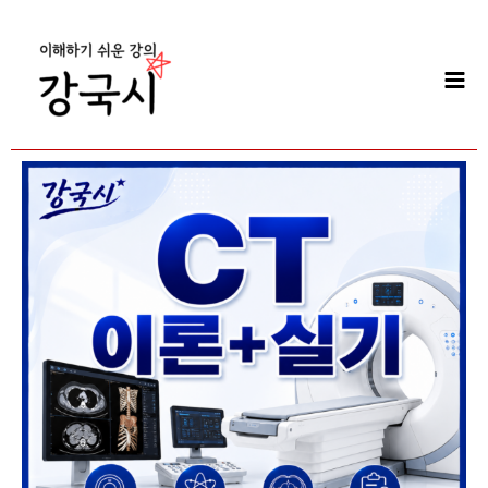
콘
Mai
텐
Men
츠
로
건
너
뛰
CT
기
실
기
이
론
+실
기
30
일
수
량