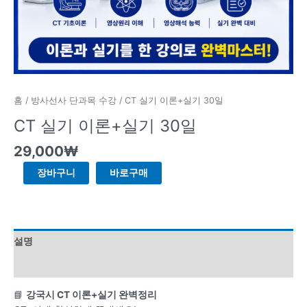
홈
/
방사선사 단과목 수강
/ CT 실기 이론+실기 30일
CT 실기 이론+실기 30일
29,000
₩
장바구니
바로구매
설명
강의 커리큘럼
📘
강국시 CT 이론+실기 완벽정리