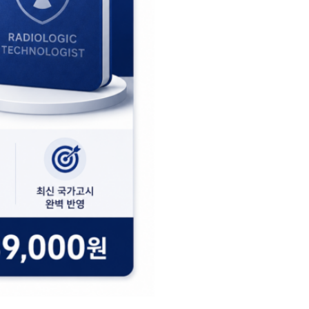
[해
부
생
리
포
함]
수
량