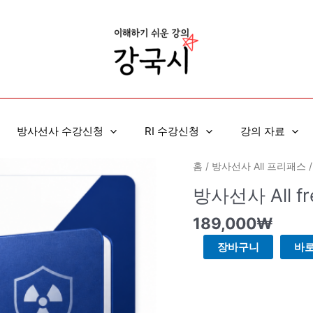
방사선사 수강신청
RI 수강신청
강의 자료
방
홈
/
방사선사 All 프리패스
/
사
방사선사 All f
선
사
189,000
₩
All
장바구니
바
free
pass
90
일