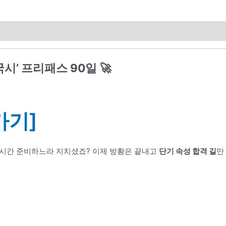
국시’ 프리패스 90일
🚀
가기]
 시간 준비하느라 지치셨죠? 이제 방황은 끝내고
단기 속성 합격 길
만