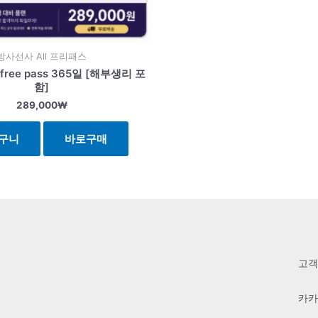
방사선사 All 프리패스
free pass 365일 [해부생리 포
함]
289,000
₩
구니
바로구매
고객센
카카