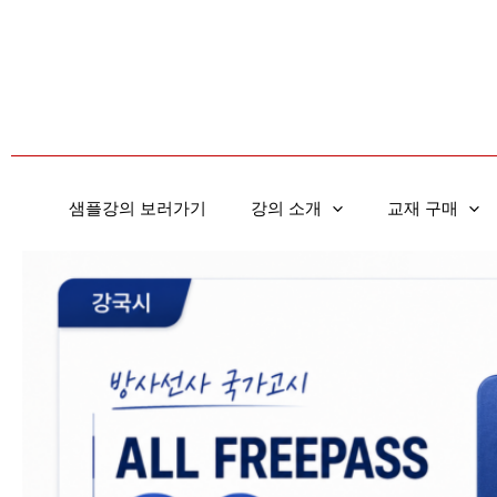
콘
텐
츠
로
건
너
뛰
샘플강의 보러가기
강의 소개
교재 구매
기