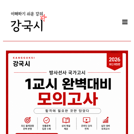
콘
Mai
텐
Men
츠
로
건
너
뛰
기
국
가
고
시
완
벽
대
비
모
의
고
사
1