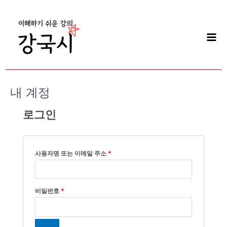
콘
Mai
텐
Men
츠
로
건
너
뛰
기
내 계정
로그인
필
필
수
수
항
항
목
목
사용자명 또는 이메일 주소
*
비밀번호
*