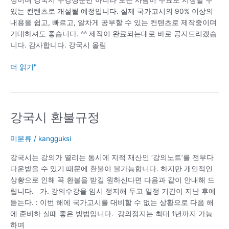
정이며 강국시 수강생뿐만 아니라 모든 사람이 무료로 시청할 수
림
료
있는 컨텐츠로 개설될 예정입니다. 실제 국가고시의 90% 이상의
법
내용을 쉽고, 빠르고, 알차게 공부할 수 있는 컨텐츠로 제작중이며
규
기대하셔도 좋습니다. ^^ 제작이 완료되는대로 바로 공지드리겠습
가
니다. 감사합니다. 강국시 올림
신
규
더 읽기"
과
목
으
로
강국시 환불규정
강
개
국
설
시
미분류
/
kangguksi
됩
환
니
강국시는 강의가 열리는 동시에 지적 재산인 ‘강의노트’를 전부다
불
다.
다운받을 수 있기 때문에 환불이 불가능합니다. 하지만 개인적인
규
상황으로 인해 꼭 환불을 받길 원하신다면 다음과 같이 안내해 드
정
립니다. 가. 강의수강을 임시 정지해 두고 일정 기간이 지난 후에
듣는다. : 이번 해에 국가고시를 대비할 수 없는 상황으로 다음 해
에 준비하 실때 좋은 방법입니다. 강의정지는 최대 1년까지 가능
하며