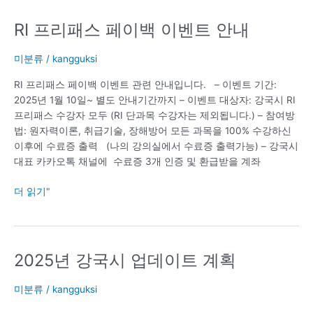
RI 프리패스 페이백 이벤트 안내
RI
프
리
미분류
/
kangguksi
패
RI 프리패스 페이백 이벤트 관련 안내입니다. – 이벤트 기간:
스
2025년 1월 10일~ 별도 안내기간까지 – 이벤트 대상자: 강국시 RI
페
프리패스 수강자 모두 (RI 단과목 수강자는 제외됩니다.) – 참여방
이
법: 원자력이론, 취급기술, 장해방어 모든 과목을 100% 수강하신
백
이후에 수료증 출력 (나의 강의실에서 수료증 출력가능) – 강국시
이
대표 카카오톡 채널에 수료증 3개 인증 및 환급받을 계좌
벤
트
더 읽기"
안
내
2025년 강국시 업데이트 계획
2025
년
강
미분류
/
kangguksi
국