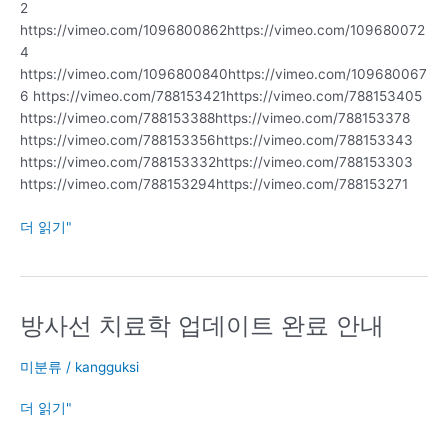
2
강
https://vimeo.com/1096800862https://vimeo.com/109680072
의
4
https://vimeo.com/1096800840https://vimeo.com/109680067
6 https://vimeo.com/788153421https://vimeo.com/788153405
https://vimeo.com/788153388https://vimeo.com/788153378
https://vimeo.com/788153356https://vimeo.com/788153343
https://vimeo.com/788153332https://vimeo.com/788153303
https://vimeo.com/788153294https://vimeo.com/788153271
더 읽기"
방사선 치료학 업데이트 완료 안내
방
사
선
미분류
/
kangguksi
치
더 읽기"
료
학