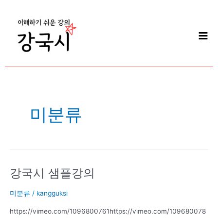
콘
Mai
텐
Men
츠
로
건
너
뛰
기
미분류
강국시 샘플강의
강
국
시
미분류
/
kangguksi
샘
https://vimeo.com/1096800761https://vimeo.com/109680078
플