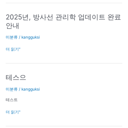
업
데
이
2025년, 방사선 관리학 업데이트 완료
2025
트
년,
안내
완
방
료
사
미분류
/
kangguksi
안
선
내
관
더 읽기"
리
학
업
데
테스으
테
이
스
트
으
미분류
/
kangguksi
완
료
테스트
안
내
더 읽기"