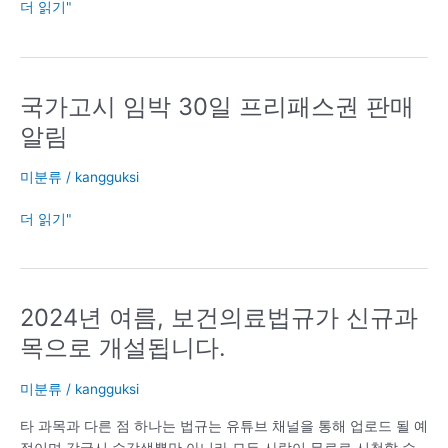
더 읽기"
시
업
데
이
트
국가고시 임박 30일 프리패스권 판매
국
계
가
알림
획
고
시
미분류
/
kangguksi
임
박
더 읽기"
30
일
프
리
2024년 여름, 보건의료법규가 신규과
2024
패
년
목으로 개설됩니다.
스
여
권
름,
판
미분류
/
kangguksi
보
매
건
타 과목과 다른 점 하나는 법규는 유튜브 채널을 통해 업로드 될 예
알
의