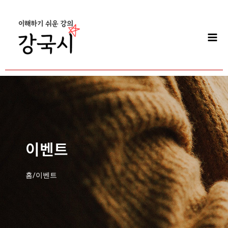
콘
Mai
텐
Men
츠
로
건
너
뛰
기
이벤트
홈/이벤트