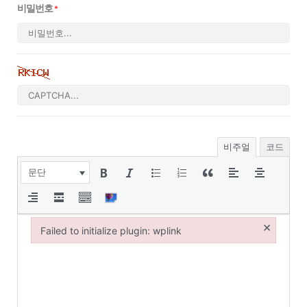
비밀번호
*
비주얼
코드
문단
×
Failed to initialize plugin: wplink
Failed to initialize plugin: wplink