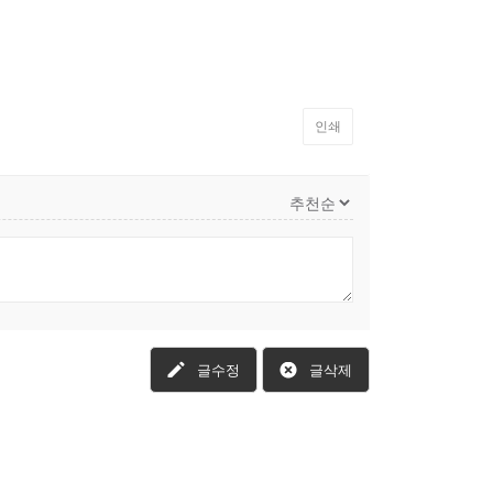
인쇄
글수정
글삭제