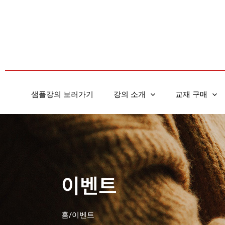
콘
텐
츠
로
건
너
뛰
샘플강의 보러가기
강의 소개
교재 구매
기
이벤트
홈/이벤트