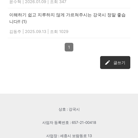
윤수혁
|
2026.01.09
|
조회 347
이해하기 쉽고 지루하지 않게 가르쳐주시는 강국시 정말 좋습
니다!!
(1)
김동주
|
2025.09.13
|
조회 1029
1
글쓰기
상호 : 강국시
사업자 등록번호 : 657-21-00418
사업장 : 세종시 보람동로 13