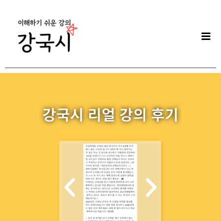
콘
Mai
텐
Men
츠
로
건
너
뛰
기
강국시 리얼 강의 후기